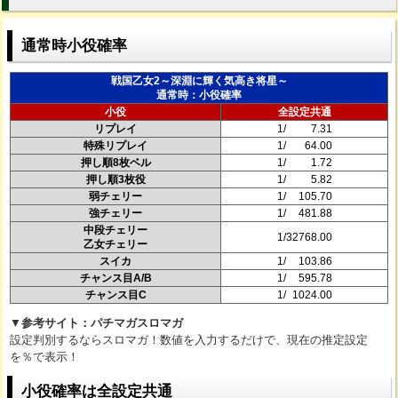
通常時小役確率
戦国乙女2～深淵に輝く気高き将星～
通常時：小役確率
小役
全設定共通
リプレイ
1/
0000
7.31
特殊リプレイ
1/
000
64.00
押し順8枚ベル
1/
0000
1.72
押し順3枚役
1/
0000
5.82
弱チェリー
1/
00
105.70
強チェリー
1/
00
481.88
中段チェリー
1/32768.00
乙女チェリー
スイカ
1/
00
103.86
チャンス目A/B
1/
00
595.78
チャンス目C
1/
0
1024.00
▼
参考サイト：パチマガスロマガ
設定判別するならスロマガ！数値を入力するだけで、現在の推定設定
を％で表示！
小役確率は全設定共通