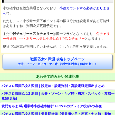
小役確率は全設定共通となっており、
小役カウントする必要がありませ
ん
ね。
ただし、レア小役時の天下ポイント等の振り分けは設定差がある可能性
はありますね、判明次第更新予定です。
また
中段チェリー＝乙女チェリー
は同一フラグとなっており、
角チェリ
ー停止時、中・右リール共に中段に白7で乙女チェリー
となります。
現状では恩恵が判明していませんが、こちらも判明次第更新しますね。
戦国乙女2 深淵 攻略トップページ
天井・ゾーン・狙い目・ヤメ時・設定判別情報を随時更新！！
あわせて読みたい関連記事
パチスロ戦国乙女2 深淵｜設定差・設定判別・高設定確定演出まとめ
パチスロ戦国乙女2 深淵｜天井・ゾーン・ヤメ時・恩恵・スペック・攻略一
覧(※更新)
黄門ちゃま 喝 通常時小役確率解析 1/65536のプレミア役が4つ存在
パチスロ戦国乙女2 深淵｜天井期待値【天井狙い目・恩恵・ヤメ時・時給・