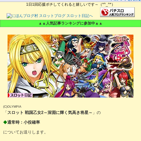
1日1回応援ポチしてくれると嬉しいです～（*^_^*）
▲▲人気記事ランキングに参加中▲▲
(C)OLYMPIA
「
スロット 戦国乙女2～深淵に輝く気高き将星～
」の
◆
通常時：小役確率
についてお送りします。