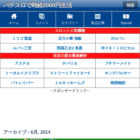
パチスロで時給2000円生活
検索
ホーム
コメント
カテゴリー
過去記事
Special
スロット人気機種
ミリゴ 凱旋
北斗の拳 強敵
ガルパン
ルパン三世
戦国乙女2 将星
沖ドキ！トロピカル
注目の新台最速解析
アステカ
チバリヨ
プチマーメイド
トータルイクリプス
ストリートファイター4
キングパルサー
パトレイバー
ミルキィホームズ
南国物語
--スポンサードリンク--
アーカイブ › 6月, 2014