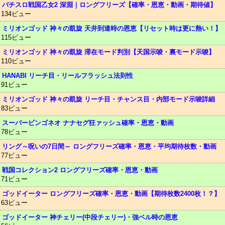
パチスロ戦国乙女2 深淵｜ロングフリーズ【確率・恩恵・動画・期待値】
134ビュー
ミリオンゴッド 神々の凱旋 天井到達時の恩恵【リセット時は更に熱い！】
115ビュー
ミリオンゴッド 神々の凱旋 滞在モード判別【天国示唆・裏モード示唆】
110ビュー
HANABI リーチ目・リールフラッシュ法則性
91ビュー
ミリオンゴッド 神々の凱旋 リーチ目・チャンス目・内部モード示唆詳細
83ビュー
スーパービンゴネオ ナナセグ狂ァッシュ確率・恩恵・動画
78ビュー
リング～呪いの7日間～ ロングフリーズ確率・恩恵・平均期待枚数・動画
77ビュー
戦国コレクション2 ロングフリーズ確率・恩恵・動画
71ビュー
ゴッドイーター ロングフリーズ確率・恩恵・動画【期待枚数2400枚！？】
63ビュー
ゴッドイーター 神チェリー(中段チェリー)・強ベル時の恩恵