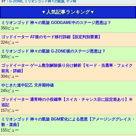
ﾀｸﾞ:
G-ZONE
,
ミリオンゴッド神々の凱旋
,
ヤメ時
▼人気記事ランキング▼
ミリオンゴッド 神々の凱旋 GODGAME中のステージ恩恵は？
350ビュー
ゴッドイーター AT後のモード移行詳細【設定判別要素】
324ビュー
ミリオンゴッド 神々の凱旋 G-ZONE後のステージ恩恵は？
305ビュー
ゴッドイーター ゲーム数別解除振り分け解析【モード・当選率・フェイク
前兆・詳細】
304ビュー
やじきた道中記乙 天井期待値
245ビュー
ゴッドイーター 通常時の小役確率【スイカ・チャンス目に設定差あり】※
追記
157ビュー
ミリオンゴッド 神々の凱旋 BGM変化による恩恵【アメージンググレイス・
歌・楽曲】
155ビュー