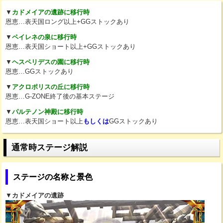
▼
カドメイアの遺跡に移行時
恩恵…表天国ロング以上+GGストックあり
▼
ペイレネの泉に移行時
恩恵…表天国ショート以上+GGストックあり
▼
ヘスペリデスの園に移行時
恩恵…GGストックあり
▼
アクロポリスの丘に移行時
恩恵…G-ZONE終了後の基本ステージ
▼
パルテノン神殿に移行時
恩恵…表天国ショート以上
もしくは
GGストックあり
通常時ステージ解説
ステージの名称と景色
▼
カドメイアの遺跡