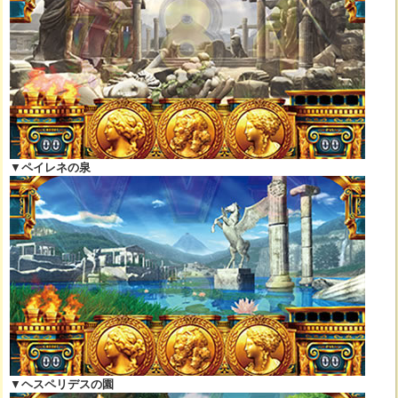
▼
ペイレネの泉
▼
ヘスペリデスの園