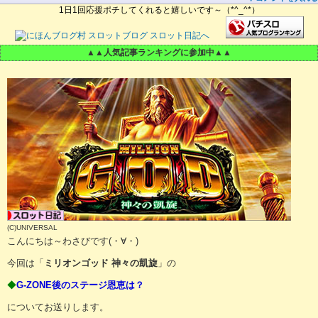
1日1回応援ポチしてくれると嬉しいです～（*^_^*）
▲▲人気記事ランキングに参加中▲▲
(C)UNIVERSAL
こんにちは～わさびです(・∀・)
今回は「
ミリオンゴッド 神々の凱旋
」の
◆
G-ZONE後のステージ恩恵は？
についてお送りします。