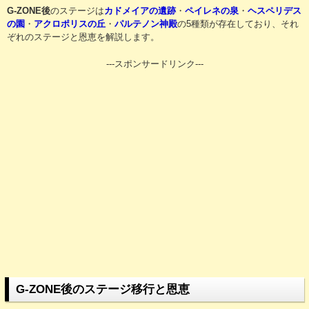
G-ZONE後
のステージは
カドメイアの遺跡
・
ペイレネの泉
・
ヘスペリデス
の園
・
アクロポリスの丘
・
パルテノン神殿
の5種類が存在しており、それ
ぞれのステージと恩恵を解説します。
---スポンサードリンク---
G-ZONE後のステージ移行と恩恵