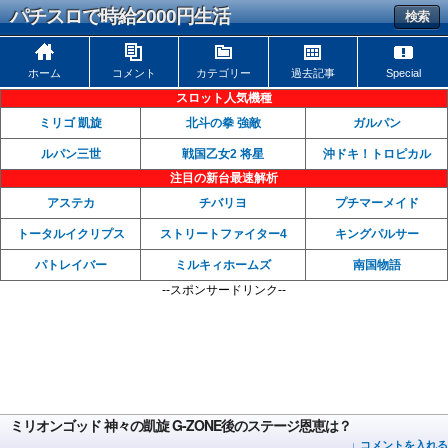
パチスロで時給2000円生活
検索
ホーム
コメント
カテゴリー
過去記事
Special
スロット人気機種
ミリゴ 凱旋
北斗の拳 強敵
ガルパン
ルパン三世
戦国乙女2 将星
沖ドキ！トロピカル
注目の新台最速解析
アステカ
チバリヨ
プチマーメイド
トータルイクリプス
ストリートファイター4
キングパルサー
パトレイバー
ミルキィホームズ
南国物語
--スポンサードリンク--
ミリオンゴッド 神々の凱旋 G-ZONE後のステージ恩恵は？
↓ コメントを入れる