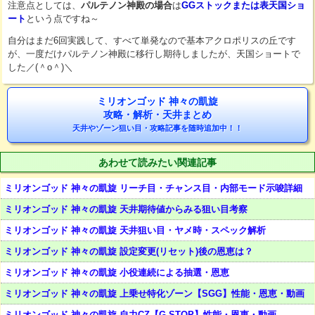
注意点としては、
パルテノン神殿の場合
は
GGストックまたは表天国ショ
ート
という点ですね～
自分はまだ6回実践して、すべて単発なので基本アクロポリスの丘です
が、一度だけパルテノン神殿に移行し期待しましたが、天国ショートで
した／(＾o＾)＼
ミリオンゴッド 神々の凱旋
攻略・解析・天井まとめ
天井やゾーン狙い目・攻略記事を随時追加中！！
あわせて読みたい関連記事
ミリオンゴッド 神々の凱旋 リーチ目・チャンス目・内部モード示唆詳細
ミリオンゴッド 神々の凱旋 天井期待値からみる狙い目考察
ミリオンゴッド 神々の凱旋 天井狙い目・ヤメ時・スペック解析
ミリオンゴッド 神々の凱旋 設定変更(リセット)後の恩恵は？
ミリオンゴッド 神々の凱旋 小役連続による抽選・恩恵
ミリオンゴッド 神々の凱旋 上乗せ特化ゾーン【SGG】性能・恩恵・動画
ミリオンゴッド 神々の凱旋 自力CZ【G-STOP】性能・恩恵・動画