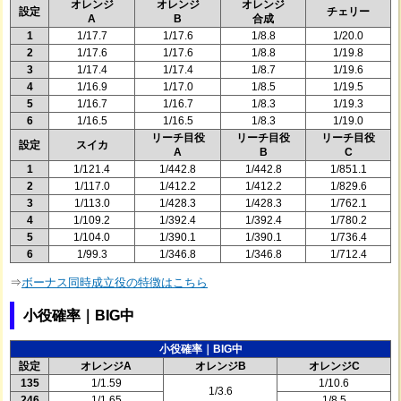
オレンジ
オレンジ
オレンジ
設定
チェリー
A
B
合成
1
1/17.7
1/17.6
1/8.8
1/20.0
2
1/17.6
1/17.6
1/8.8
1/19.8
3
1/17.4
1/17.4
1/8.7
1/19.6
4
1/16.9
1/17.0
1/8.5
1/19.5
5
1/16.7
1/16.7
1/8.3
1/19.3
6
1/16.5
1/16.5
1/8.3
1/19.0
リーチ目役
リーチ目役
リーチ目役
設定
スイカ
A
B
C
1
1/121.4
1/442.8
1/442.8
1/851.1
2
1/117.0
1/412.2
1/412.2
1/829.6
3
1/113.0
1/428.3
1/428.3
1/762.1
4
1/109.2
1/392.4
1/392.4
1/780.2
5
1/104.0
1/390.1
1/390.1
1/736.4
6
1/99.3
1/346.8
1/346.8
1/712.4
⇒
ボーナス同時成立役の特徴はこちら
小役確率｜BIG中
小役確率｜BIG中
設定
オレンジA
オレンジB
オレンジC
135
1/1.59
1/10.6
1/3.6
246
1/1.65
1/8.5