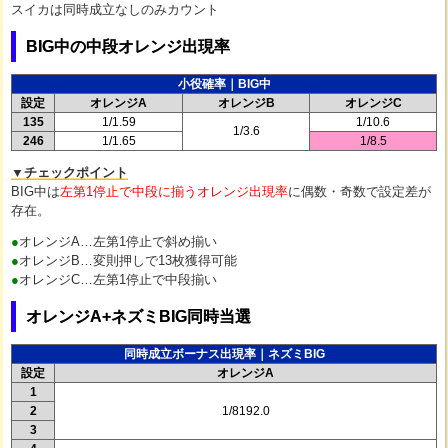
スイカは同時成立なしのみカウント
BIG中の中段オレンジ出現率
小役確率｜BIG中
設定
オレンジA
オレンジB
オレンジC
135
1/1.59
1/10.6
1/3.6
246
1/1.65
1/8.5
▼チェックポイント
BIG中は
左第1停止で中段に揃うオレンジ出現率
に偶数・奇数で設定差が
存在。
●
オレンジA…左第1停止で斜め揃い
●
オレンジB…変則押しで13枚獲得可能
●
オレンジC…左第1停止で中段揃い
オレンジA+ネズミBIG同時当選
同時成立ボーナス出現率｜ネズミBIG
設定
オレンジA
1
2
1/8192.0
3