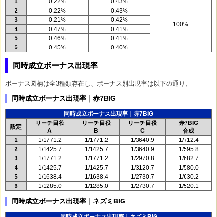
1
0.22%
0.43%
2
0.22%
0.43%
3
0.21%
0.42%
100%
4
0.47%
0.41%
5
0.46%
0.41%
6
0.45%
0.40%
同時成立ボーナス出現率
ボーナス図柄は全3種類存在し、ボーナス別出現率は以下の通り。
同時成立ボーナス出現率｜赤7BIG
同時成立ボーナス出現率｜赤7BIG
リーチ目役
リーチ目役
リーチ目役
赤7BIG
設定
A
B
C
合成
1
1/1771.2
1/1771.2
1/3640.9
1/712.4
2
1/1425.7
1/1425.7
1/3640.9
1/595.8
3
1/1771.2
1/1771.2
1/2970.8
1/682.7
4
1/1425.7
1/1425.7
1/3120.7
1/580.0
5
1/1638.4
1/1638.4
1/2730.7
1/630.2
6
1/1285.0
1/1285.0
1/2730.7
1/520.1
同時成立ボーナス出現率｜ネズミBIG
同時成立ボーナス出現率｜ネズミBIG