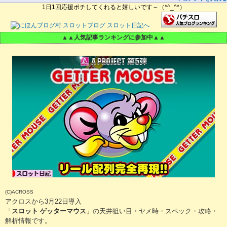
1日1回応援ポチしてくれると嬉しいです～（*^_^*）
▲▲人気記事ランキングに参加中▲▲
(C)ACROSS
アクロスから3月22日導入
「
スロット ゲッターマウス
」の天井狙い目・ヤメ時・スペック・攻略・
解析情報です。