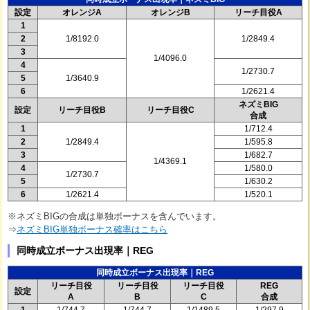
設定
オレンジA
オレンジB
リーチ目役A
1
2
1/8192.0
1/2849.4
3
1/4096.0
4
1/2730.7
5
1/3640.9
6
1/2621.4
ネズミBIG
設定
リーチ目役B
リーチ目役C
合成
1
1/712.4
2
1/2849.4
1/595.8
3
1/682.7
1/4369.1
4
1/580.0
1/2730.7
5
1/630.2
6
1/2621.4
1/520.1
※ネズミBIGの合成は単独ボーナスを含んでいます。
⇒
ネズミBIG単独ボーナス確率はこちら
同時成立ボーナス出現率｜REG
同時成立ボーナス出現率｜REG
リーチ目役
リーチ目役
リーチ目役
REG
設定
A
B
C
合成
1
1/744.7
1/744.7
1/1489.5
1/297.9