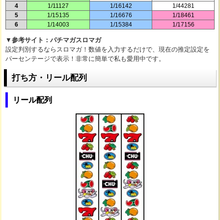
4
1/11127
1/16142
1/44281
5
1/15135
1/16676
1/18461
6
1/14003
1/15384
1/17156
▼
参考サイト：パチマガスロマガ
設定判別するならスロマガ！数値を入力するだけで、現在の推定設定を
パーセンテージで表示！非常に簡単で私も愛用中です。
打ち方・リール配列
リール配列