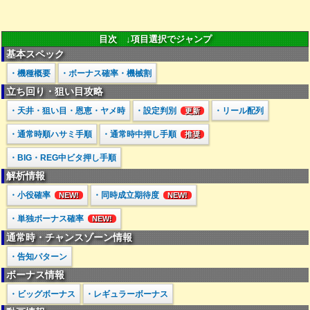
目次 ↓項目選択でジャンプ
基本スペック
・機種概要
・ボーナス確率・機械割
立ち回り・狙い目攻略
・天井・狙い目・恩恵・ヤメ時
・設定判別
・リール配列
更新
・通常時順ハサミ手順
・通常時中押し手順
推奨
・BIG・REG中ビタ押し手順
解析情報
・小役確率
・同時成立期待度
NEW!
NEW!
・単独ボーナス確率
NEW!
通常時・チャンスゾーン情報
・告知パターン
ボーナス情報
・ビッグボーナス
・レギュラーボーナス