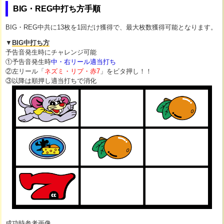
BIG・REG中打ち方手順
BIG・REG中共に13枚を1回だけ獲得で、最大枚数獲得可能となります。
▼
BIG中打ち方
予告音発生時にチャレンジ可能
①予告音発生時
中・右リール適当打ち
②左リール「
ネズミ・リプ・赤7
」をビタ押し！！
③以降は順押し適当打ちで消化
成功時参考画像