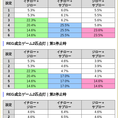
イチロー＋
イチロー＋
ジロー＋
設定
ジロー
サブロー
サブロー
1
5.3%
6.0%
5.5%
2
5.3%
6.1%
5.5%
3
22.3%
6.2%
5.6%
4
20.4%
25.5%
5.8%
5
14.6%
25.5%
23.6%
6
14.6%
25.5%
23.5%
REG成立ゲーム2匹点灯｜第1停止時
イチロー＋
イチロー＋
ジロー＋
設定
ジロー
サブロー
サブロー
1
5.3%
4.6%
3.9%
2
5.3%
4.6%
3.9%
3
22.3%
4.7%
3.9%
4
20.4%
17.0%
4.1%
5
14.6%
17.0%
14.6%
6
14.6%
17.0%
14.6%
REG成立ゲーム2匹点灯｜第2停止時
イチロー＋
イチロー＋
ジロー＋
設定
ジロー
サブロー
サブロー
1
4.6%
6.4%
4.6%
2
4.6%
6.5%
4.6%