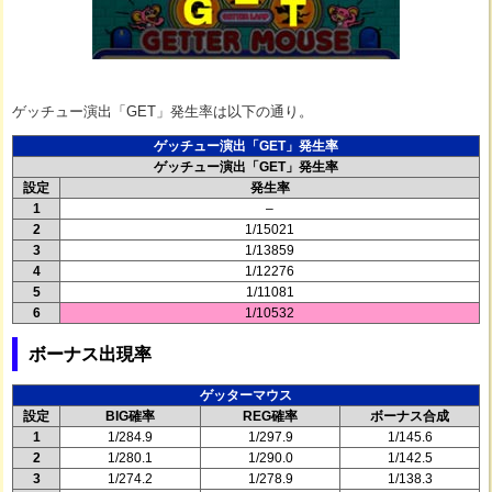
ゲッチュー演出「GET」発生率は以下の通り。
ゲッチュー演出「GET」発生率
ゲッチュー演出「GET」発生率
設定
発生率
1
–
2
1/15021
3
1/13859
4
1/12276
5
1/11081
6
1/10532
ボーナス出現率
ゲッターマウス
設定
BIG確率
REG確率
ボーナス合成
1
1/284.9
1/297.9
1/145.6
2
1/280.1
1/290.0
1/142.5
3
1/274.2
1/278.9
1/138.3