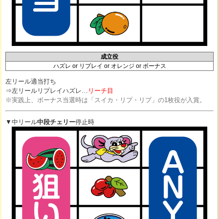
成立役
ハズレ or リプレイ or オレンジ or ボーナス
左リール適当打ち
⇒左リールリプレイハズレ…
リーチ目
※実践上、ボーナス当選時は「スイカ・リプ・リプ」の1枚役が入賞。
▼中リール
中段チェリー
停止時