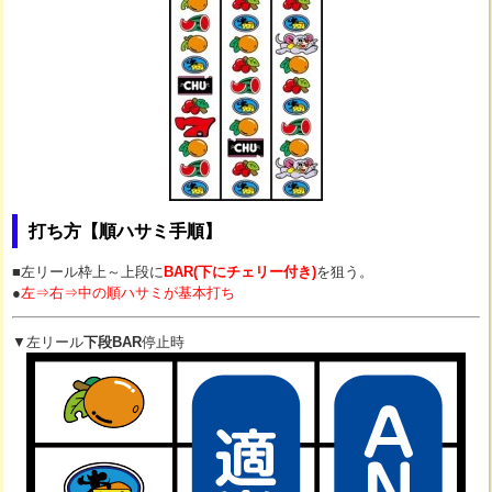
打ち方【順ハサミ手順】
■左リール枠上～上段に
BAR(下にチェリー付き)
を狙う。
●
左⇒右⇒中の順ハサミが基本打ち
▼左リール
下段BAR
停止時