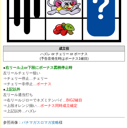
成立役
ハズレ or チェリー or ボーナス
(予告音発生時はボーナス1確目)
●
右リール上or下段にボーナス図柄停止時
左リールチェリー狙い
⇒チェリー停止…チェリー
⇒チェリー非停止…
ボーナス
●
上記以外
左リール適当打ち
⇒右リールジローでネズミテンパイ…
BIG2確目
⇒上段オレンジ揃い…
ボーナス同時成立確定
⇒上記以外…ハズレ
参照画像：
パチマガスロマガ攻略
様