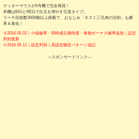
ゲッターマウスが5号機で完全再現！
本機はBIGとREGで出玉を増やす王道タイプ。
リーチ目総数3000種以上搭載で、おなじみ「ネズミ三兄弟の法則」も継
承＆進化！
※2016.05.02｜小役確率・同時成立期待度・単独ボーナス確率追加｜設定
判別更新
※2016.05.11｜設定判別｜高設定確定パターン追記
---スポンサードリンク---