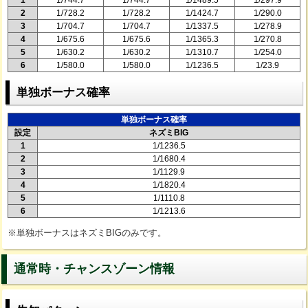
2
1/728.2
1/728.2
1/1424.7
1/290.0
3
1/704.7
1/704.7
1/1337.5
1/278.9
4
1/675.6
1/675.6
1/1365.3
1/270.8
5
1/630.2
1/630.2
1/1310.7
1/254.0
6
1/580.0
1/580.0
1/1236.5
1/23.9
単独ボーナス確率
単独ボーナス確率
設定
ネズミBIG
1
1/1236.5
2
1/1680.4
3
1/1129.9
4
1/1820.4
5
1/1110.8
6
1/1213.6
※単独ボーナスはネズミBIGのみです。
通常時・チャンスゾーン情報