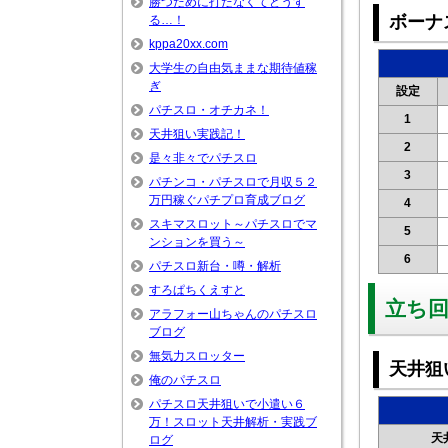
勝つために打たなくてどうす
ボーナ
る…！
kppa20xx.com
大学生の自由気ままな期待値稼
ぎ
設定
パチスロ・オチカネ！
1
天井狙い実践記！
2
是々非々でパチスロ
3
パチンコ・パチスロで月収５２
万円稼ぐパチプロ育成ブログ
4
スキマスロット～パチスロでマ
5
ンションを買う～
6
パチスロ新台・噂・解析
すろぱちくえすと
立ち
アラフォー山ちゃんのパチスロ
ブログ
無気力スロッター
天井狙
俺のパチスロ
パチスロ天井狙いで小遣い６
万！スロット天井解析・実践ブ
天
ログ