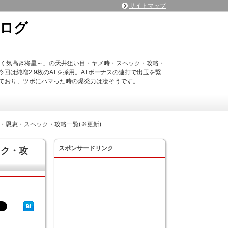
サイトマップ
ブログ
に輝く気高き将星～」の天井狙い目・ヤメ時・スペック・攻略・
回は純増2.9枚のATを採用。ATボーナスの連打で出玉を繋
っており、ツボにハマった時の爆発力は凄そうです。
・恩恵・スペック・攻略一覧(※更新)
スポンサードリンク
ック・攻