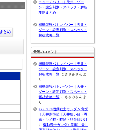
ニューチバリヨ｜天井・ゾー
ン・設定判別・スペック・解析
攻略まとめ
機動警察パトレイバー｜天井・
ゾーン・設定判別・スペック・
まとめ
解析攻略一覧
最近のコメント
機動警察パトレイバー｜天井・
ゾーン・設定判別・スペック・
解析攻略一覧
に
ささみさん
よ
り
機動警察パトレイバー｜天井・
ゾーン・設定判別・スペック・
解析攻略一覧
に
ささみさん
よ
り
パチスロ機動戦士ガンダム 覚醒
｜天井期待値【天井狙い目・恩
恵・ヤメ時・時給・非等価5.6】
に
機動戦士ガンダム覚醒 天井