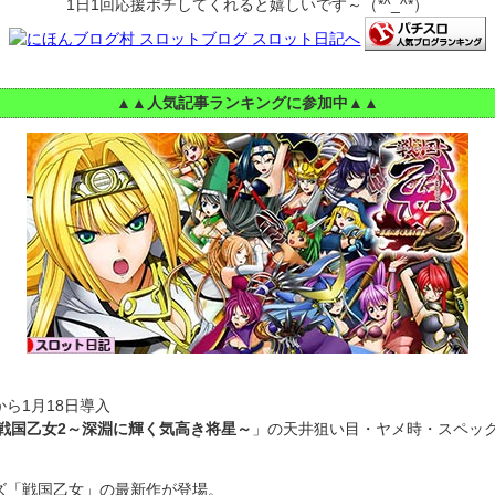
1日1回応援ポチしてくれると嬉しいです～（*^_^*）
▲▲人気記事ランキングに参加中▲▲
ら1月18日導入
 戦国乙女2～深淵に輝く気高き将星～
」の天井狙い目・ヤメ時・スペッ
。
ズ「戦国乙女」の最新作が登場。