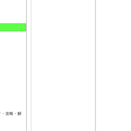
ク・攻略・解