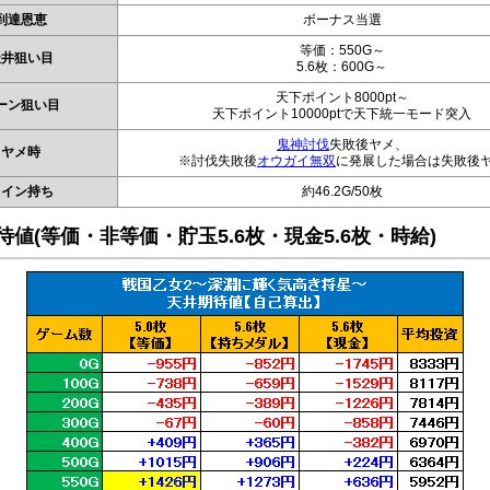
到達恩恵
ボーナス当選
等価：550G～
天井狙い目
5.6枚：600G～
天下ポイント8000pt～
ーン狙い目
天下ポイント10000ptで天下統一モード突入
鬼神討伐
失敗後ヤメ、
ヤメ時
※討伐失敗後
オウガイ無双
に発展した場合は失敗後
コイン持ち
約46.2G/50枚
待値(等価・非等価・貯玉5.6枚・現金5.6枚・時給)