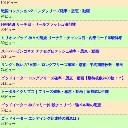
104ビュー
戦国コレクション2 ロングフリーズ確率・恩恵・動画
94ビュー
HANABI リーチ目・リールフラッシュ法則性
90ビュー
ミリオンゴッド 神々の凱旋 リーチ目・チャンス目・内部モード示唆詳細
89ビュー
スーパービンゴネオ ナナセグ狂ァッシュ確率・恩恵・動画
82ビュー
リング～呪いの7日間～ ロングフリーズ確率・恩恵・平均期待枚数・動画
74ビュー
ゴッドイーター ロングフリーズ確率・恩恵・動画【期待枚数2400枚！？】
61ビュー
トータルイクリプス｜フリーズ確率・恩恵・動画｜帝都燃ゆ性能
56ビュー
ゴッドイーター 神チェリー(中段チェリー)・強ベル時の恩恵
53ビュー
ゴッドイーター エンディング到達時の恩恵は？
52ビュー