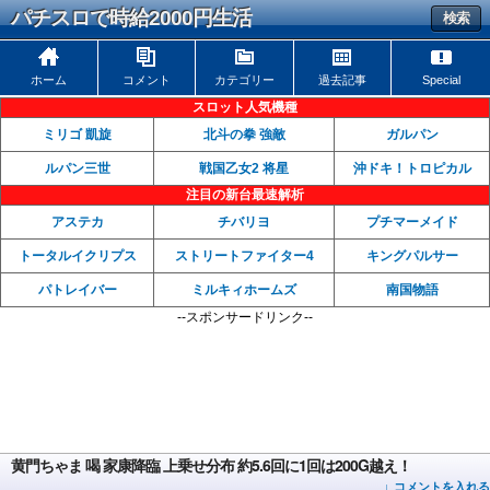
パチスロで時給2000円生活
検索
ホーム
コメント
カテゴリー
過去記事
Special
スロット人気機種
ミリゴ 凱旋
北斗の拳 強敵
ガルパン
ルパン三世
戦国乙女2 将星
沖ドキ！トロピカル
注目の新台最速解析
アステカ
チバリヨ
プチマーメイド
トータルイクリプス
ストリートファイター4
キングパルサー
パトレイバー
ミルキィホームズ
南国物語
--スポンサードリンク--
黄門ちゃま 喝 家康降臨 上乗せ分布 約5.6回に1回は200G越え！
↓ コメントを入れる