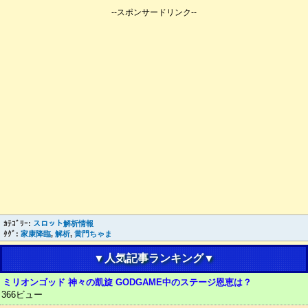
--スポンサードリンク--
ｶﾃｺﾞﾘｰ:
スロット解析情報
ﾀｸﾞ:
家康降臨
,
解析
,
黄門ちゃま
▼人気記事ランキング▼
ミリオンゴッド 神々の凱旋 GODGAME中のステージ恩恵は？
366ビュー