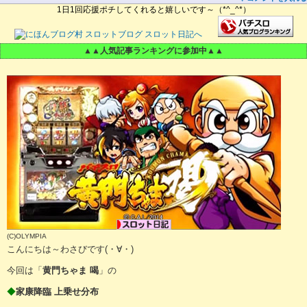
1日1回応援ポチしてくれると嬉しいです～（*^_^*）
▲▲人気記事ランキングに参加中▲▲
(C)OLYMPIA
こんにちは～わさびです(・∀・)
今回は「
黄門ちゃま 喝
」の
◆
家康降臨 上乗せ分布