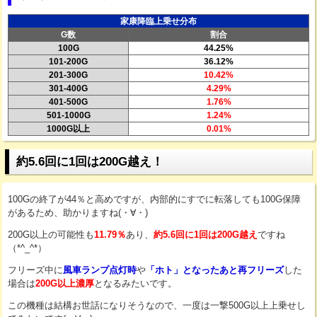
家康降臨上乗せ分布
G数
割合
100G
44.25%
101-200G
36.12%
201-300G
10.42%
301-400G
4.29%
401-500G
1.76%
501-1000G
1.24%
1000G以上
0.01%
約5.6回に1回は200G越え！
100Gの終了が44％と高めですが、内部的にすでに転落しても100G保障
があるため、助かりますね(・∀・)
200G以上の可能性も
11.79％
あり、
約5.6回に1回は200G越え
ですね
（*^_^*）
フリーズ中に
風車ランプ点灯時
や
「ホト」となったあと再フリーズ
した
場合は
200G以上濃厚
となるみたいです。
この機種は結構お世話になりそうなので、一度は一撃500G以上上乗せし