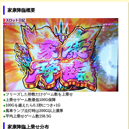
家康降臨概要
●
フリーズした秒数だけゲーム数を上乗せ
●
上乗せゲーム数最低100G保障
●
100Gを越えたら0.1秒につき+1G
●
風車ランプ点灯時は200G以上濃厚
●
平均上乗せゲーム数158.5G
家康降臨上乗せ分布