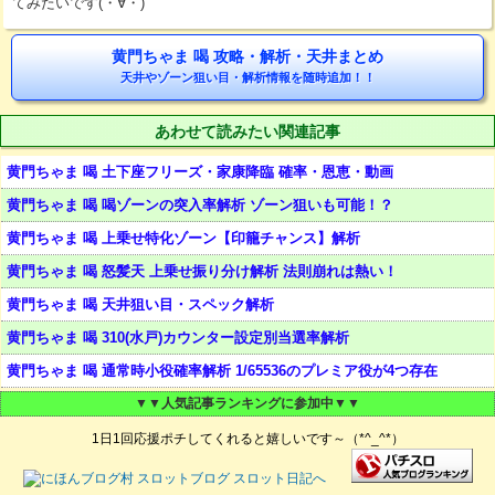
てみたいです(・∀・)
黄門ちゃま 喝 攻略・解析・天井まとめ
天井やゾーン狙い目・解析情報を随時追加！！
あわせて読みたい関連記事
黄門ちゃま 喝 土下座フリーズ・家康降臨 確率・恩恵・動画
黄門ちゃま 喝 喝ゾーンの突入率解析 ゾーン狙いも可能！？
黄門ちゃま 喝 上乗せ特化ゾーン【印籠チャンス】解析
黄門ちゃま 喝 怒髪天 上乗せ振り分け解析 法則崩れは熱い！
黄門ちゃま 喝 天井狙い目・スペック解析
黄門ちゃま 喝 310(水戸)カウンター設定別当選率解析
黄門ちゃま 喝 通常時小役確率解析 1/65536のプレミア役が4つ存在
▼▼人気記事ランキングに参加中▼▼
1日1回応援ポチしてくれると嬉しいです～（*^_^*）