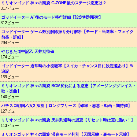
ミリオンゴッド 神々の凱旋 G-ZONE後のステージ恩恵は？
317ビュー
ゴッドイーター AT後のモード移行詳細【設定判別要素】
312ビュー
ゴッドイーター ゲーム数別解除振り分け解析【モード・当選率・フェイク
前兆・詳細】
294ビュー
やじきた道中記乙 天井期待値
174ビュー
ゴッドイーター 通常時の小役確率【スイカ・チャンス目に設定差あり】※
追記
159ビュー
ミリオンゴッド 神々の凱旋 BGM変化による恩恵【アメージンググレイス・
歌・楽曲】
140ビュー
パチスロ戦国乙女2 深淵｜ロングフリーズ【確率・恩恵・動画・期待値】
127ビュー
ミリオンゴッド 神々の凱旋 天井到達時の恩恵【リセット時は更に熱い！】
113ビュー
ミリオンゴッド 神々の凱旋 滞在モード判別【天国示唆・裏モード示唆】