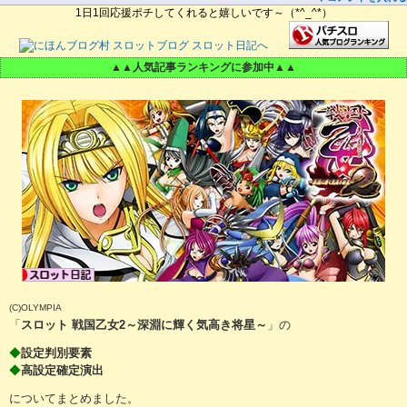
1日1回応援ポチしてくれると嬉しいです～（*^_^*）
▲▲人気記事ランキングに参加中▲▲
(C)OLYMPIA
「
スロット 戦国乙女2～深淵に輝く気高き将星～
」の
◆
設定判別要素
◆
高設定確定演出
についてまとめました。