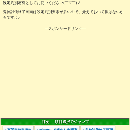
設定判別材料
としてお使いください(￣▽￣)ノ
鬼神討伐終了画面は設定判別要素が多いので、覚えておいて損はないか
もですよ♪
---スポンサードリンク---
目次 ↓項目選択でジャンプ
・高設定確定演出
・ボーナス初当たり出現率
・鬼神討伐終了画面