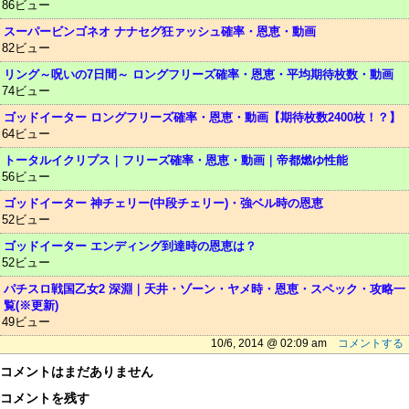
86ビュー
スーパービンゴネオ ナナセグ狂ァッシュ確率・恩恵・動画
82ビュー
リング～呪いの7日間～ ロングフリーズ確率・恩恵・平均期待枚数・動画
74ビュー
ゴッドイーター ロングフリーズ確率・恩恵・動画【期待枚数2400枚！？】
64ビュー
トータルイクリプス｜フリーズ確率・恩恵・動画｜帝都燃ゆ性能
56ビュー
ゴッドイーター 神チェリー(中段チェリー)・強ベル時の恩恵
52ビュー
ゴッドイーター エンディング到達時の恩恵は？
52ビュー
パチスロ戦国乙女2 深淵｜天井・ゾーン・ヤメ時・恩恵・スペック・攻略一
覧(※更新)
49ビュー
10/6, 2014 @ 02:09 am
コメントする
コメントはまだありません
コメントを残す