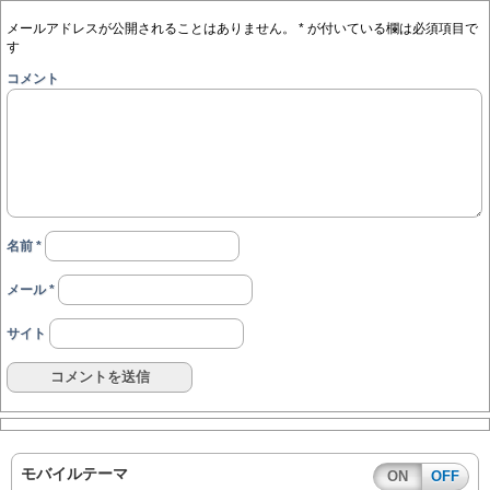
メールアドレスが公開されることはありません。
*
が付いている欄は必須項目で
す
コメント
名前
*
メール
*
サイト
モバイルテーマ
ON
OFF