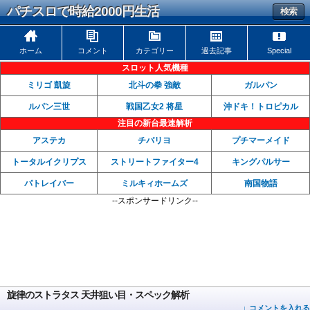
パチスロで時給2000円生活
検索
ホーム
コメント
カテゴリー
過去記事
Special
スロット人気機種
ミリゴ 凱旋
北斗の拳 強敵
ガルパン
ルパン三世
戦国乙女2 将星
沖ドキ！トロピカル
注目の新台最速解析
アステカ
チバリヨ
プチマーメイド
トータルイクリプス
ストリートファイター4
キングパルサー
パトレイバー
ミルキィホームズ
南国物語
--スポンサードリンク--
旋律のストラタス 天井狙い目・スペック解析
↓ コメントを入れる