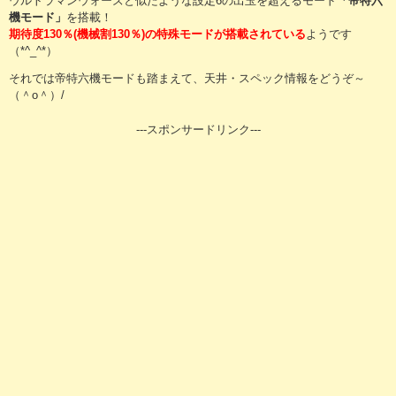
ウルトラマンウォーズと似たような設定6の出玉を超えるモード
「帝特六
機モード」
を搭載！
期待度130％(機械割130％)の特殊モードが搭載されている
ようです
（*^_^*）
それでは帝特六機モードも踏まえて、天井・スペック情報をどうぞ～
（＾o＾）/
---スポンサードリンク---