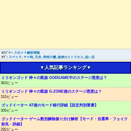
ｶﾃｺﾞﾘｰ:
スロット解析情報
ﾀｸﾞ:
スペック
,
ヤメ時
,
天井
,
帝特六機
,
旋律のストラタス
,
狙い目
▼人気記事ランキング▼
ミリオンゴッド 神々の凱旋 GODGAME中のステージ恩恵は？
363ビュー
ミリオンゴッド 神々の凱旋 G-ZONE後のステージ恩恵は？
315ビュー
ゴッドイーター AT後のモード移行詳細【設定判別要素】
305ビュー
ゴッドイーター ゲーム数別解除振り分け解析【モード・当選率・フェイク
前兆・詳細】
292ビュー