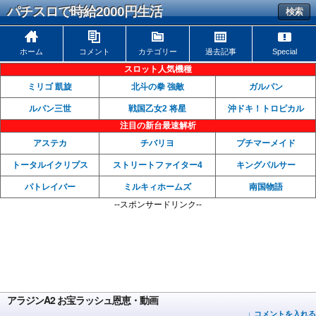
パチスロで時給2000円生活
検索
ホーム
コメント
カテゴリー
過去記事
Special
スロット人気機種
ミリゴ 凱旋
北斗の拳 強敵
ガルパン
ルパン三世
戦国乙女2 将星
沖ドキ！トロピカル
注目の新台最速解析
アステカ
チバリヨ
プチマーメイド
トータルイクリプス
ストリートファイター4
キングパルサー
パトレイバー
ミルキィホームズ
南国物語
--スポンサードリンク--
アラジンA2 お宝ラッシュ恩恵・動画
↓ コメントを入れる