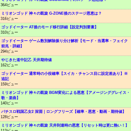
364ビュー
ミリオンゴッド 神々の凱旋 G-ZONE後のステージ恩恵は？
316ビュー
ゴッドイーター AT後のモード移行詳細【設定判別要素】
310ビュー
ゴッドイーター ゲーム数別解除振り分け解析【モード・当選率・フェイク
前兆・詳細】
294ビュー
やじきた道中記乙 天井期待値
162ビュー
ゴッドイーター 通常時の小役確率【スイカ・チャンス目に設定差あり】※
追記
159ビュー
ミリオンゴッド 神々の凱旋 BGM変化による恩恵【アメージンググレイス・
歌・楽曲】
140ビュー
パチスロ戦国乙女2 深淵｜ロングフリーズ【確率・恩恵・動画・期待値】
128ビュー
ミリオンゴッド 神々の凱旋 天井到達時の恩恵【リセット時は更に熱い！】
113ビュー