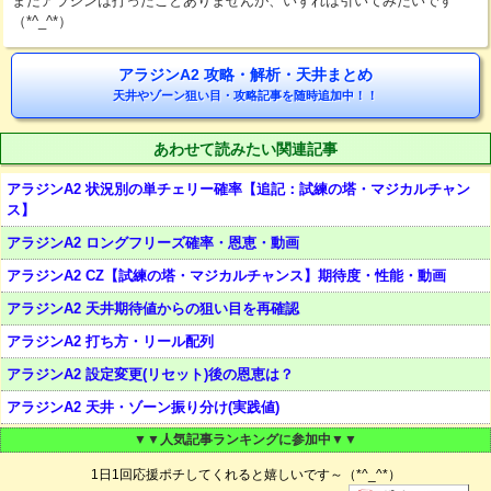
まだアラジンは打ったことありませんが、いずれは引いてみたいです
（*^_^*）
アラジンA2 攻略・解析・天井まとめ
天井やゾーン狙い目・攻略記事を随時追加中！！
あわせて読みたい関連記事
アラジンA2 状況別の単チェリー確率【追記：試練の塔・マジカルチャン
ス】
アラジンA2 ロングフリーズ確率・恩恵・動画
アラジンA2 CZ【試練の塔・マジカルチャンス】期待度・性能・動画
アラジンA2 天井期待値からの狙い目を再確認
アラジンA2 打ち方・リール配列
アラジンA2 設定変更(リセット)後の恩恵は？
アラジンA2 天井・ゾーン振り分け(実践値)
▼▼人気記事ランキングに参加中▼▼
1日1回応援ポチしてくれると嬉しいです～（*^_^*）