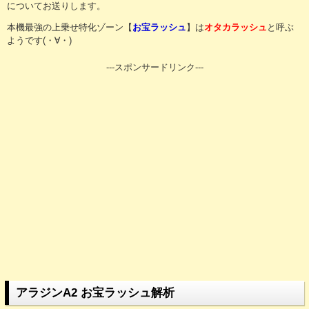
についてお送りします。
本機最強の上乗せ特化ゾーン【
お宝ラッシュ
】は
オタカラッシュ
と呼ぶ
ようです(・∀・)
---スポンサードリンク---
アラジンA2 お宝ラッシュ解析