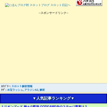
--スポンサードリンク--
ｶﾃｺﾞﾘｰ:
スロット解析情報
ﾀｸﾞ:
お宝ラッシュ
,
アラジンA2
,
解析
▼人気記事ランキング▼
ミリオンゴッド 神々の凱旋 GODGAME中のステージ恩恵は？