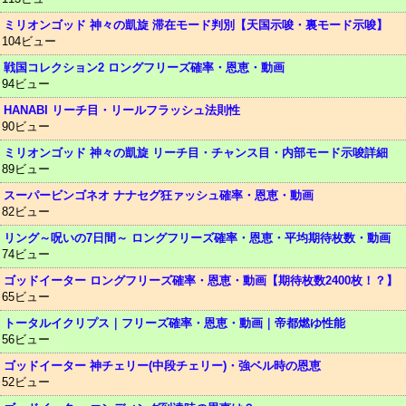
ミリオンゴッド 神々の凱旋 滞在モード判別【天国示唆・裏モード示唆】
104ビュー
戦国コレクション2 ロングフリーズ確率・恩恵・動画
94ビュー
HANABI リーチ目・リールフラッシュ法則性
90ビュー
ミリオンゴッド 神々の凱旋 リーチ目・チャンス目・内部モード示唆詳細
89ビュー
スーパービンゴネオ ナナセグ狂ァッシュ確率・恩恵・動画
82ビュー
リング～呪いの7日間～ ロングフリーズ確率・恩恵・平均期待枚数・動画
74ビュー
ゴッドイーター ロングフリーズ確率・恩恵・動画【期待枚数2400枚！？】
65ビュー
トータルイクリプス｜フリーズ確率・恩恵・動画｜帝都燃ゆ性能
56ビュー
ゴッドイーター 神チェリー(中段チェリー)・強ベル時の恩恵
52ビュー