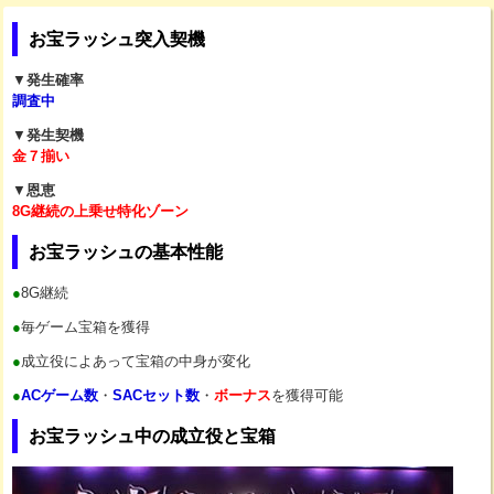
お宝ラッシュ突入契機
▼
発生確率
調査中
▼
発生契機
金７揃い
▼
恩恵
8G継続の上乗せ特化ゾーン
お宝ラッシュの基本性能
●
8G継続
●
毎ゲーム宝箱を獲得
●
成立役によあって宝箱の中身が変化
●
ACゲーム数
・
SACセット数
・
ボーナス
を獲得可能
お宝ラッシュ中の成立役と宝箱