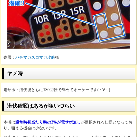
参照：
パチマガスロマガ攻略
様
ヤメ時
電サポ・潜伏後ともに130回転で辞めてオーケーです(・∀・)
潜伏確変はあるが狙いづらい
本機は
通常時初当たり時の3%が電サポ無し
が選択される仕様となってお
り、狙える機会は少ないです。