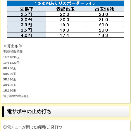
※算出条件
実践時間6時間
16R:1830玉
10R:1220玉
8R:980玉
6R:730玉
5R:610玉
4R:490玉
1R:120玉
電サポ中の増減無し
電サポ中の止め打ち
①電チューが閉じた瞬間に1発打つ