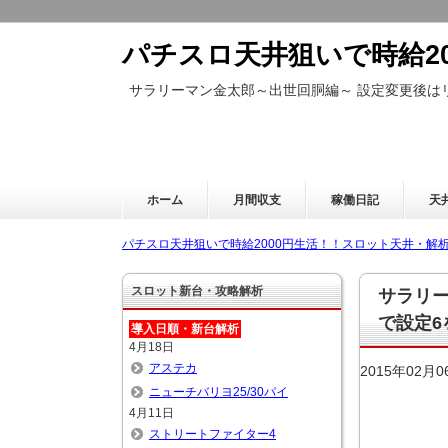
パチスロ天井狙いで時給2
サラリーマン金太郎～出世回胴編～ 設定変更後は
ホーム
月間収支
稼働日記
天
パチスロ天井狙いで時給2000円生活！！スロット天井・解析ブ
スロット新台・攻略解析
サラリ
で設定6
導入日順・新台解析
4月18日
アステカ
2015年02月0
ニューチバリヨ25/30パイ
4月11日
ストリートファイター4