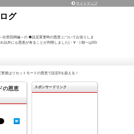
サイトマップ
ブログ
郎～出世回胴編～の ◆設定変更時の恩恵 についてお送りしま
それ以外にも恩恵が有ることが判明しました(・∀・) 朝一は0G
変更後はリセットモードの恩恵で設定6を超える！
スポンサードリンク
ドの恩恵