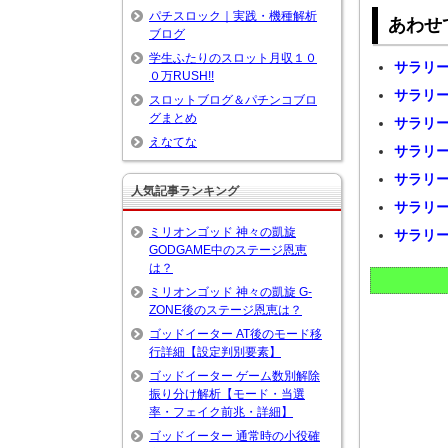
パチスロック｜実践・機種解析
あわせ
ブログ
学生ふたりのスロット月収１０
サラリ
０万RUSH!!
サラリ
スロットブログ＆パチンコブロ
グまとめ
サラリー
えなてな
サラリ
サラリ
人気記事ランキング
サラリ
ミリオンゴッド 神々の凱旋
サラリー
GODGAME中のステージ恩恵
は？
ミリオンゴッド 神々の凱旋 G-
ZONE後のステージ恩恵は？
ゴッドイーター AT後のモード移
行詳細【設定判別要素】
ゴッドイーター ゲーム数別解除
振り分け解析【モード・当選
率・フェイク前兆・詳細】
ゴッドイーター 通常時の小役確