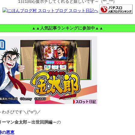
1日1回応援ポチしてくれると嬉しいです～（*^_^*）
▲▲人気記事ランキングに参加中▲▲
わさびです＼(^o^)／
リーマン金太郎～出世回胴編～
の
時の恩恵