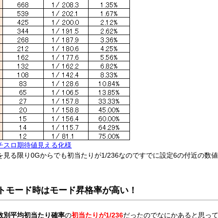
チスロ期待値見える化様
を見る限り0Gからでも初当たりが1/236なのですでに設定6の付近の数
トモード時はモード昇格率が高い！
数別平均初当たり確率
の
初当たりが1/236
だったのでなにかあると思っ