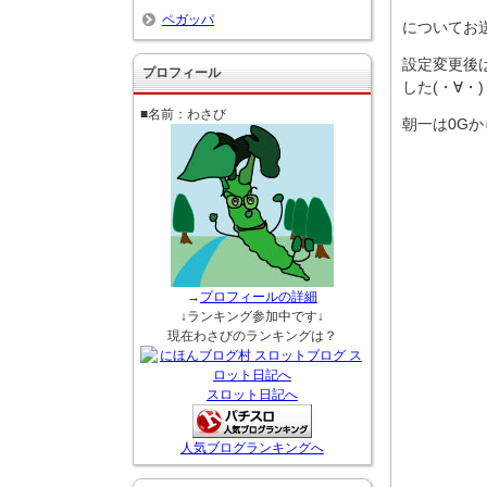
ペガッパ
についてお
設定変更後
プロフィール
した(・∀・)
■名前：わさび
朝一は0Gか
→
プロフィールの詳細
↓ランキング参加中です↓
現在わさびのランキングは？
スロット日記へ
人気ブログランキングへ