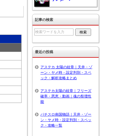
記事の検索
最近の投稿
アステカ 太陽の紋章｜天井・ゾ
ーン・ヤメ時・設定判別・スペ
ック・解析攻略まとめ
アステカ太陽の紋章｜フリーズ
確率・恩恵・動画｜魂の祭壇性
能
パチスロ南国物語｜天井・ゾー
ン・ヤメ時・設定判別・スペッ
ク・攻略一覧