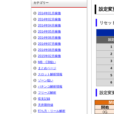
カテゴリー
設定変
2014年01月稼働
2014年02月稼働
リセッ
2014年04月稼働
2014年05月稼働
2014年06月稼働
設
2014年07月稼働
1
2014年08月稼働
2
2015年02月稼働
3
MB・CB狙い
4
まとめページ
スロット解析情報
5
ゾーン狙い
6
パチンコ解析情報
設定変
フリーズ解析
収支記録
天井期待値
打ち方・リール解析