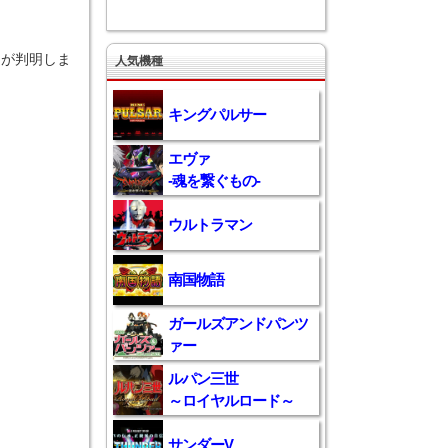
とが判明しま
人気機種
キングパルサー
エヴァ
-魂を繋ぐもの-
ウルトラマン
南国物語
ガールズアンドパンツ
ァー
ルパン三世
～ロイヤルロード～
サンダーV