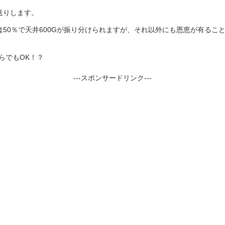
送りします。
は50％で天井600Gが振り分けられますが、それ以外にも恩恵が有るこ
らでもOK！？
---スポンサードリンク---