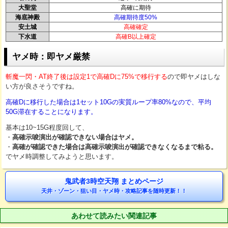
大聖堂
高確に期待
海底神殿
高確期待度50%
安土城
高確確定
下水道
高確B以上確定
ヤメ時：即ヤメ厳禁
斬魔一閃・AT終了後は設定1で高確Dに75%で移行する
ので即ヤメはしな
い方が良さそうですね。
高確Dに移行した場合は1セット10Gの実質ループ率80%なので、平均
50G滞在することになります。
基本は10~15G程度回して、
・
高確示唆演出が確認できない場合はヤメ。
・
高確が確認できた場合は高確示唆演出が確認できなくなるまで粘る。
でヤメ時調整してみようと思います。
鬼武者3時空天翔 まとめページ
天井・ゾーン・狙い目・ヤメ時・攻略記事を随時更新！！
あわせて読みたい関連記事