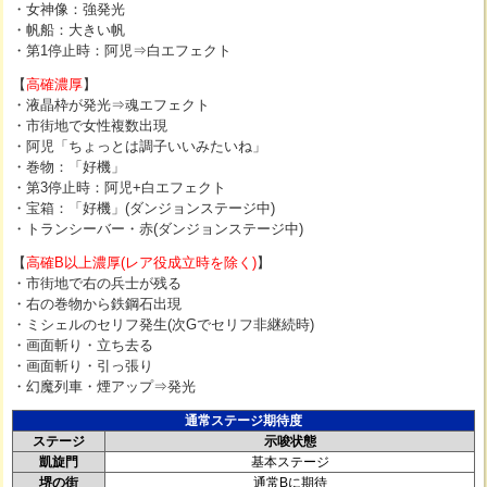
・女神像：強発光
・帆船：大きい帆
・第1停止時：阿児⇒白エフェクト
【
高確濃厚
】
・液晶枠が発光⇒魂エフェクト
・市街地で女性複数出現
・阿児「ちょっとは調子いいみたいね」
・巻物：「好機」
・第3停止時：阿児+白エフェクト
・宝箱：「好機」(ダンジョンステージ中)
・トランシーバー・赤(ダンジョンステージ中)
【
高確B以上濃厚(レア役成立時を除く)
】
・市街地で右の兵士が残る
・右の巻物から鉄鋼石出現
・ミシェルのセリフ発生(次Gでセリフ非継続時)
・画面斬り・立ち去る
・画面斬り・引っ張り
・幻魔列車・煙アップ⇒発光
通常ステージ期待度
ステージ
示唆状態
凱旋門
基本ステージ
堺の街
通常Bに期待