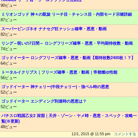
90ビュー
ミリオンゴッド 神々の凱旋 リーチ目・チャンス目・内部モード示唆詳細
87ビュー
スーパービンゴネオ ナナセグ狂ァッシュ確率・恩恵・動画
82ビュー
リング～呪いの7日間～ ロングフリーズ確率・恩恵・平均期待枚数・動画
74ビュー
ゴッドイーター ロングフリーズ確率・恩恵・動画【期待枚数2400枚！？】
64ビュー
トータルイクリプス｜フリーズ確率・恩恵・動画｜帝都燃ゆ性能
56ビュー
ゴッドイーター 神チェリー(中段チェリー)・強ベル時の恩恵
52ビュー
ゴッドイーター エンディング到達時の恩恵は？
52ビュー
パチスロ戦国乙女2 深淵｜天井・ゾーン・ヤメ時・恩恵・スペック・攻略一
覧(※更新)
49ビュー
12/1, 2015 @ 11:55 pm
コメントする