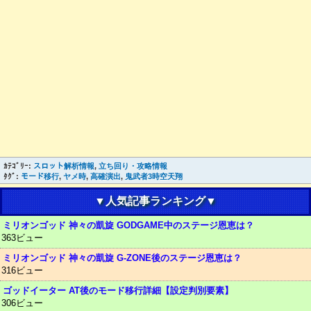
ｶﾃｺﾞﾘｰ:
スロット解析情報
,
立ち回り・攻略情報
ﾀｸﾞ:
モード移行
,
ヤメ時
,
高確演出
,
鬼武者3時空天翔
▼人気記事ランキング▼
ミリオンゴッド 神々の凱旋 GODGAME中のステージ恩恵は？
363ビュー
ミリオンゴッド 神々の凱旋 G-ZONE後のステージ恩恵は？
316ビュー
ゴッドイーター AT後のモード移行詳細【設定判別要素】
306ビュー