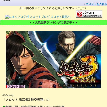
↓ コメントを入れる
1日1回応援ポチしてくれると嬉しいです～（*^_^*）
▲▲人気記事ランキングに参加中▲▲
(C)Sammy
「
スロット 鬼武者3 時空天翔
」の