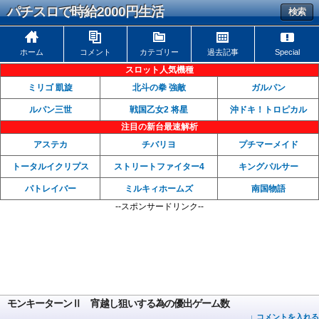
パチスロで時給2000円生活
検索
ホーム
コメント
カテゴリー
過去記事
Special
スロット人気機種
ミリゴ 凱旋
北斗の拳 強敵
ガルパン
ルパン三世
戦国乙女2 将星
沖ドキ！トロピカル
注目の新台最速解析
アステカ
チバリヨ
プチマーメイド
トータルイクリプス
ストリートファイター4
キングパルサー
パトレイバー
ミルキィホームズ
南国物語
--スポンサードリンク--
モンキーターンⅡ 宵越し狙いする為の優出ゲーム数
↓ コメントを入れる