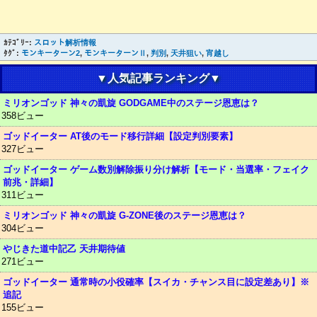
ｶﾃｺﾞﾘｰ:
スロット解析情報
ﾀｸﾞ:
モンキーターン2
,
モンキーターンⅡ
,
判別
,
天井狙い
,
宵越し
▼人気記事ランキング▼
ミリオンゴッド 神々の凱旋 GODGAME中のステージ恩恵は？
358ビュー
ゴッドイーター AT後のモード移行詳細【設定判別要素】
327ビュー
ゴッドイーター ゲーム数別解除振り分け解析【モード・当選率・フェイク
前兆・詳細】
311ビュー
ミリオンゴッド 神々の凱旋 G-ZONE後のステージ恩恵は？
304ビュー
やじきた道中記乙 天井期待値
271ビュー
ゴッドイーター 通常時の小役確率【スイカ・チャンス目に設定差あり】※
追記
155ビュー