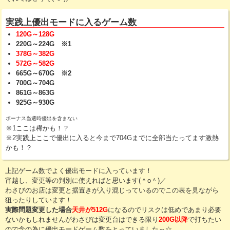
実践上優出モードに入るゲーム数
120G～128G
220G～224G ※1
378G～382G
572G～582G
665G～670G ※2
700G～704G
861G～863G
925G～930G
ボーナス当選時優出を含まない
※1ここは稀かも！？
※2実践上ここで優出に入ると今まで704Gまでに全部当たってます激熱
かも！？
上記ゲーム数でよく優出モードに入っています！
宵越し、変更等の判別に使えればと思います(＾o＾)／
わさびのお店は変更と据置きが入り混じっているのでこの表を見ながら
狙ったりしています！
実際問題変更した場合
天井が512G
になるのでリスクは低めであまり必要
ないかもしれませんがわさびは変更台はできる限り
200G以降
で打ちたい
ので念の為に優出モードゲーム数をとっていました～☆