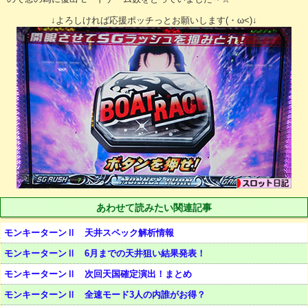
↓よろしければ応援ポッチっとお願いします(・ω<)↓
あわせて読みたい関連記事
モンキーターンⅡ 天井スペック解析情報
モンキーターンⅡ 6月までの天井狙い結果発表！
モンキーターンⅡ 次回天国確定演出！まとめ
モンキーターンⅡ 全速モード3人の内誰がお得？