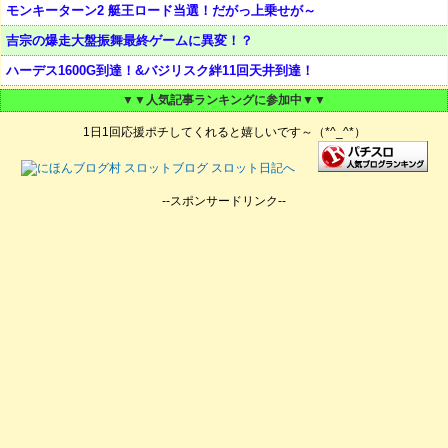
モンキーターン2 艇王ロード当選！だがっ上乗せが～
吉宗の爆走大盤振舞最終ゲームに異変！？
ハーデス1600G到達！&バジリスク絆11回天井到達！
▼▼人気記事ランキングに参加中▼▼
1日1回応援ポチしてくれると嬉しいです～（*^_^*）
--スポンサードリンク--