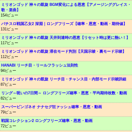
ミリオンゴッド 神々の凱旋 BGM変化による恩恵【アメージンググレイス・
歌・楽曲】
154ビュー
パチスロ戦国乙女2 深淵｜ロングフリーズ【確率・恩恵・動画・期待値】
131ビュー
ミリオンゴッド 神々の凱旋 天井到達時の恩恵【リセット時は更に熱い！】
117ビュー
ミリオンゴッド 神々の凱旋 滞在モード判別【天国示唆・裏モード示唆】
112ビュー
HANABI リーチ目・リールフラッシュ法則性
94ビュー
ミリオンゴッド 神々の凱旋 リーチ目・チャンス目・内部モード示唆詳細
87ビュー
リング～呪いの7日間～ ロングフリーズ確率・恩恵・平均期待枚数・動画
82ビュー
スーパービンゴネオ ナナセグ狂ァッシュ確率・恩恵・動画
79ビュー
戦国コレクション2 ロングフリーズ確率・恩恵・動画
72ビュー