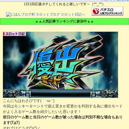
1日1回応援ポチしてくれると嬉しいです～（*^_^*）
▲▲人気記事ランキングに参加中▲▲
こんにちはわさびです(｀･ω･´)ゞ
今回はモンキーターンⅡで据え置きか変更かを判別する為に優出モード
がよく入るゲーム数を紹介したいと思います！
前日のゲーム数と当日のゲーム数が被った場合は判別不能な場合もあり
ます(TдT)
それではどうぞ(^o^)／