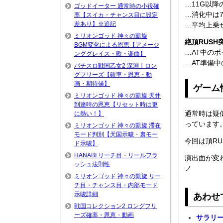
…11G以降
ゴッドイーター 通常時の小役確
…消化中は
率【スイカ・チャンス目に設定
差あり】※追記
…平均上乗せ
ミリオンゴッド 神々の凱旋
絶頂RUSH
BGM変化による恩恵【アメージ
…AT中の
ンググレイス・歌・楽曲】
…AT準備
パチスロ戦国乙女2 深淵｜ロン
グフリーズ【確率・恩恵・動
画・期待値】
ゲーム
ミリオンゴッド 神々の凱旋 天井
到達時の恩恵【リセット時は更
通常時は疑
に熱い！】
っています
ミリオンゴッド 神々の凱旋 滞在
モード判別【天国示唆・裏モー
今回は頂R
ド示唆】
HANABI リーチ目・リールフラ
演出面が変
ッシュ法則性
ノ
ミリオンゴッド 神々の凱旋 リー
チ目・チャンス目・内部モード
示唆詳細
あわせ
戦国コレクション2 ロングフリ
ーズ確率・恩恵・動画
サラリー