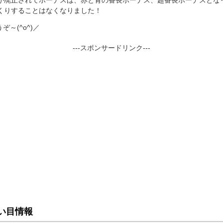
っくりすることはなくなりました！
ぞ～(^o^)／
---スポンサードリンク---
い目情報