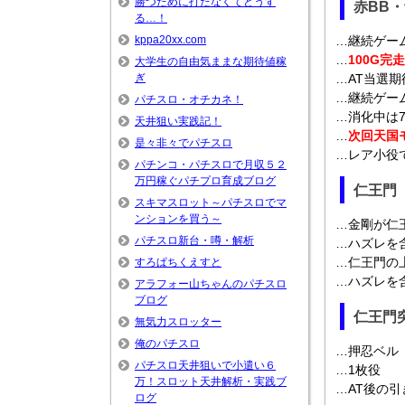
勝つために打たなくてどうす
赤BB・
る…！
…継続ゲーム数
kppa20xx.com
…
100G完
大学生の自由気ままな期待値稼
…AT当選
ぎ
…継続ゲー
パチスロ・オチカネ！
…消化中は
天井狙い実践記！
…
次回天国
是々非々でパチスロ
…レア小役
パチンコ・パチスロで月収５２
万円稼ぐパチプロ育成ブログ
仁王門
スキマスロット～パチスロでマ
ンションを買う～
…金剛が仁
パチスロ新台・噂・解析
…ハズレを
…仁王門の
すろぱちくえすと
…ハズレを
アラフォー山ちゃんのパチスロ
ブログ
仁王門
無気力スロッター
俺のパチスロ
…押忍ベル
パチスロ天井狙いで小遣い６
…1枚役
万！スロット天井解析・実践ブ
…AT後の
ログ