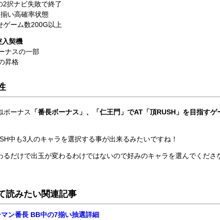
の2択ナビ失敗で終了
7揃い高確率状態
ゲーム数200G以上
突入契機
ボーナスの一部
中の昇格
性
似ボーナス
「番長ボーナス」、「仁王門」でAT「頂RUSH」を目指すゲ
。
USH中も3人のキャラを選択する事が出来るみたいですね！
わるだけで出玉が変わるわけではないので好みのキャラを選んでくださなヾ
て読みたい関連記事
マン番長 BB中の7揃い抽選詳細