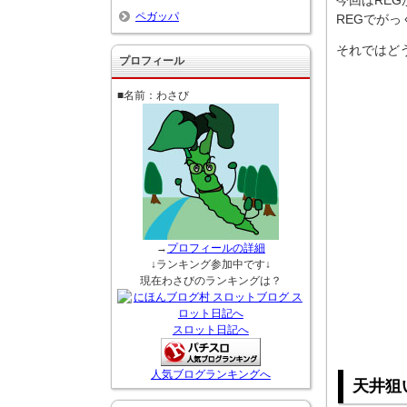
ペガッパ
REGでが
それではどう
プロフィール
■名前：わさび
→
プロフィールの詳細
↓ランキング参加中です↓
現在わさびのランキングは？
スロット日記へ
人気ブログランキングへ
天井狙