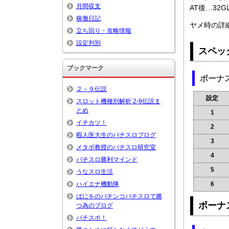
月間収支
AT後…32
稼働日記
ヤメ時の詳
立ち回り・攻略情報
設定判別
スペッ
ブックマーク
ボーナス
２－９伝説
設定
スロット機種別解析 2-9伝説ま
とめ
1
イチカツ！
2
暇人医大生のパチスロブログ
3
メタボ教授のパチスロ研究室
4
パチスロ勝利マインド
5
うなスロ生活
6
ハイエナ機動隊
ぱにをのパチンコパチスロで勝
ボーナ
つ為のブログ
パチスポ！