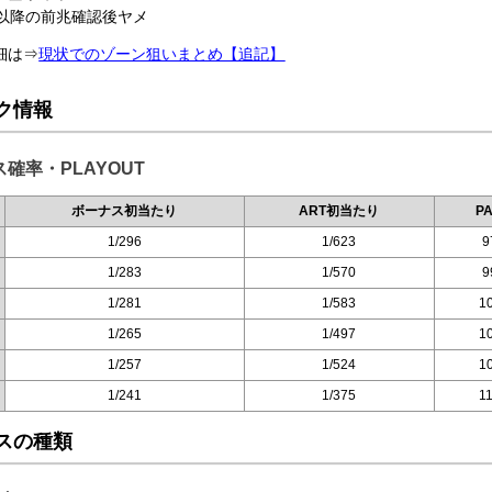
G以降の前兆確認後ヤメ
細は⇒
現状でのゾーン狙いまとめ【追記】
ク情報
確率・PLAYOUT
ボーナス初当たり
ART初当たり
P
1/296
1/623
9
1/283
1/570
9
1/281
1/583
1
1/265
1/497
1
1/257
1/524
1
1/241
1/375
1
スの種類