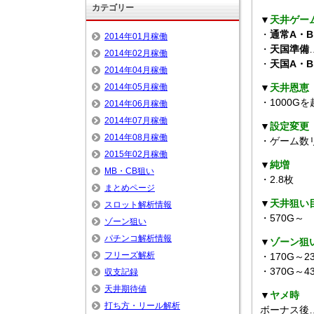
カテゴリー
▼
天井ゲー
・
通常A・B
2014年01月稼働
・
天国準備
2014年02月稼働
・
天国A・B
2014年04月稼働
▼
天井恩恵
2014年05月稼働
・1000G
2014年06月稼働
2014年07月稼働
▼
設定変更
2014年08月稼働
・ゲーム数
2015年02月稼働
▼
純増
MB・CB狙い
・2.8枚
まとめページ
▼
天井狙い
スロット解析情報
・570G～
ゾーン狙い
パチンコ解析情報
▼
ゾーン狙
フリーズ解析
・170G～
・370G～
収支記録
天井期待値
▼
ヤメ時
打ち方・リール解析
ボーナス後