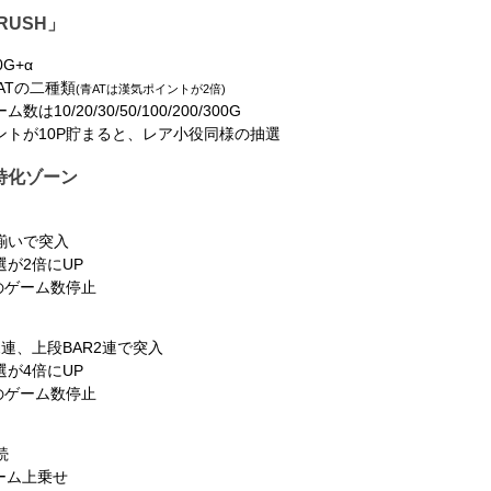
RUSH」
G+α
ATの二種類
(青ATは漢気ポイントが2倍)
は10/20/30/50/100/200/300G
ントが10P貯まると、レア小役同様の抽選
特化ゾーン
揃いで突入
が2倍にUP
のゲーム数停止
2連、上段BAR2連で突入
が4倍にUP
のゲーム数停止
続
ーム上乗せ