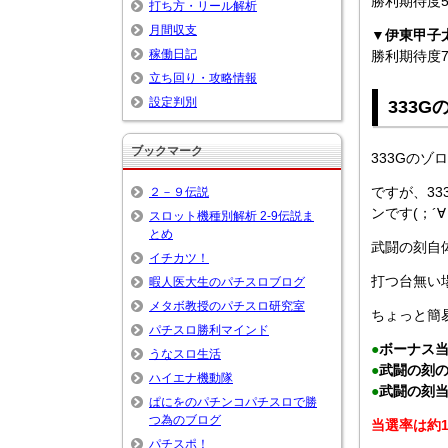
勝利期待度5
打ち方・リール解析
月間収支
▼
伊東甲子
稼働日記
勝利期待度7
立ち回り・攻略情報
設定判別
333
ブックマーク
333Gのゾ
ですが、3
２－９伝説
ンです(；´∀
スロット機種別解析 2-9伝説ま
とめ
武闘の刻自
イチカツ！
打つ台無い
暇人医大生のパチスロブログ
メタボ教授のパチスロ研究室
ちょっと簡
パチスロ勝利マインド
●
ボーナス当
うなスロ生活
●
武闘の刻
ハイエナ機動隊
●
武闘の刻当
ぱにをのパチンコパチスロで勝
つ為のブログ
当選率は約1
パチスポ！