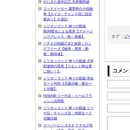
やじきた道中記乙 天井期待値
ゴッドイーター 通常時の小役確
率【スイカ・チャンス目に設定
差あり】※追記
ミリオンゴッド 神々の凱旋
BGM変化による恩恵【アメージ
タグ：
ゾ
ンググレイス・歌・楽曲】
パチスロ戦国乙女2 深淵｜ロン
グフリーズ【確率・恩恵・動
画・期待値】
ミリオンゴッド 神々の凱旋 天井
到達時の恩恵【リセット時は更
コメン
に熱い！】
ミリオンゴッド 神々の凱旋 滞在
モード判別【天国示唆・裏モー
ド示唆】
HANABI リーチ目・リールフラ
ッシュ法則性
ミリオンゴッド 神々の凱旋 リー
チ目・チャンス目・内部モード
示唆詳細
スーパービンゴネオ ナナセグ狂