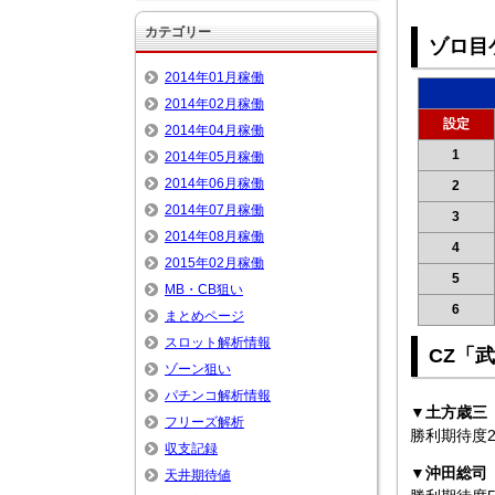
カテゴリー
ゾロ目
2014年01月稼働
2014年02月稼働
設定
2014年04月稼働
1
2014年05月稼働
2014年06月稼働
2
2014年07月稼働
3
2014年08月稼働
4
2015年02月稼働
5
MB・CB狙い
6
まとめページ
スロット解析情報
CZ「
ゾーン狙い
パチンコ解析情報
▼
土方歳三
フリーズ解析
勝利期待度2
収支記録
▼
沖田総司
天井期待値