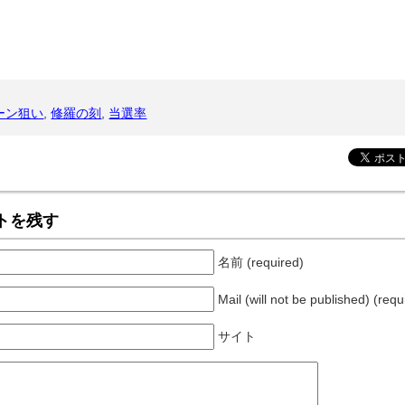
ーン狙い
,
修羅の刻
,
当選率
トを残す
名前 (required)
Mail (will not be published) (requ
サイト