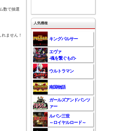
ム数で抽選
人気機種
しれません！
キングパルサー
エヴァ
-魂を繋ぐもの-
ウルトラマン
南国物語
ガールズアンドパンツ
ァー
ルパン三世
～ロイヤルロード～