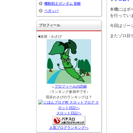
機動戦士ガンダム 覚醒
本機にはボ
ペガッパ
を行ってい
今回はゾー
プロフィール
またゾロ目
■名前：わさび
→
プロフィールの詳細
↓ランキング参加中です↓
現在わさびのランキングは？
スロット日記へ
人気ブログランキングへ