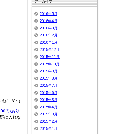
アーカイブ
2016年5月
2016年4月
2016年3月
2016年2月
2016年1月
2015年12月
2015年11月
2015年10月
2015年9月
2015年8月
2015年7月
2015年6月
2015年5月
ね(・∀・)
2015年4月
900円)あり
2015年3月
視野に入れな
2015年2月
2015年1月