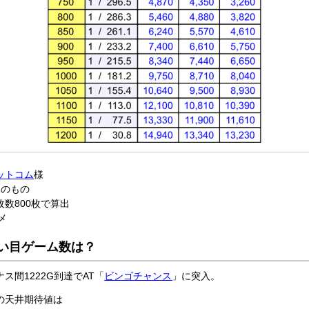
ットコム
様
1のもの
数800枚で算出
メ
い目ゲーム数は？
ス間1222G到達でAT「
ビンゴチャンス
」に突入。
の天井期待値は