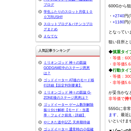
ブログ
600Gから
学生ふたりのスロット月収１０
・
+2740
円(
０万RUSH!!
・
+1180
円(
スロットブログ＆パチンコブロ
グまとめ
となってい
えなてな
狙い目所と
人気記事ランキング
◆
慎重タイ
・等価：60
ミリオンゴッド 神々の凱旋
・非等価5.6
GODGAME中のステージ恩恵
◆
行動タイ
は？
・等価：30
ゴッドイーター AT後のモード移
・非等価5.6
行詳細【設定判別要素】
が妥当かな
ミリオンゴッド 神々の凱旋 G-
ZONE後のステージ恩恵は？
非等価で
持
ゴッドイーター ゲーム数別解除
555Gに
振り分け解析【モード・当選
ます
、最近
率・フェイク前兆・詳細】
いといけま
やじきた道中記乙 天井期待値
ゴッドイーター 通常時の小役確
▼
ゾーンの