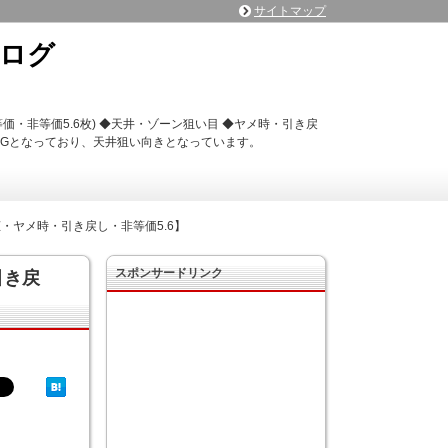
サイトマップ
ブログ
価・非等価5.6枚) ◆天井・ゾーン狙い目 ◆ヤメ時・引き戻
22Gとなっており、天井狙い向きとなっています。
・ヤメ時・引き戻し・非等価5.6】
スポンサードリンク
引き戻