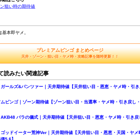
ーン狙い時の期待値
は基本即ヤメ。
プレミアムビンゴ まとめページ
天井・ゾーン・狙い目・ヤメ時・攻略記事を随時更新！！
て読みたい関連記事
ロガールズ&パンツァー｜天井期待値【天井狙い目・恩恵・ヤメ時・引き
】
アムビンゴ｜ゾーン期待値【ゾーン狙い目・当選率・ヤメ時・引き戻し
AKB48 バラの儀式｜天井期待値【天井狙い目・恩恵・ヤメ時・引き
ロゴッドイーター荒神Ver｜天井期待値【天井狙い目・恩恵・天国・ヤメ
価5.6】