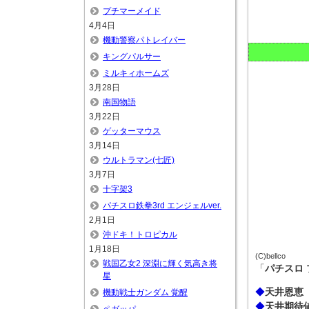
プチマーメイド
4月4日
機動警察パトレイバー
キングパルサー
ミルキィホームズ
3月28日
南国物語
3月22日
ゲッターマウス
3月14日
ウルトラマン(七匠)
3月7日
十字架3
パチスロ鉄拳3rd エンジェルver.
2月1日
沖ドキ！トロピカル
1月18日
(C)bellco
戦国乙女2 深淵に輝く気高き将
「
パチスロ
星
◆
天井恩恵
機動戦士ガンダム 覚醒
◆
天井期待値
ペガッパ