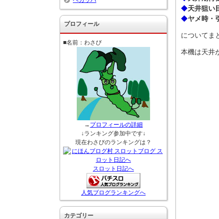
◆
天井狙い
◆
ヤメ時・
プロフィール
についてま
■名前：わさび
本機は天井
→
プロフィールの詳細
↓ランキング参加中です↓
現在わさびのランキングは？
スロット日記へ
人気ブログランキングへ
カテゴリー