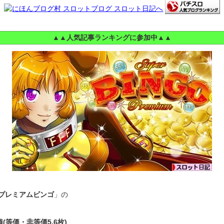
▲▲人気記事ランキングに参加中▲▲
 プレミアムビンゴ
」の
(等価・非等価5.6枚)