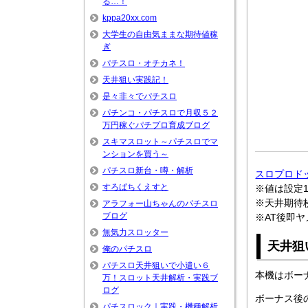
る…！
kppa20xx.com
大学生の自由気ままな期待値稼
ぎ
パチスロ・オチカネ！
天井狙い実践記！
是々非々でパチスロ
パチンコ・パチスロで月収５２
万円稼ぐパチプロ育成ブログ
スキマスロット～パチスロでマ
ンションを買う～
パチスロ新台・噂・解析
スロプロド
すろぱちくえすと
※値は設定
※天井期待枚
アラフォー山ちゃんのパチスロ
ブログ
※AT後即ヤ
無気力スロッター
天井狙
俺のパチスロ
パチスロ天井狙いで小遣い６
本機はボーナ
万！スロット天井解析・実践ブ
ログ
ボーナス後
パチスロック｜実践・機種解析