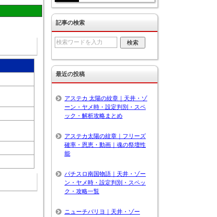
記事の検索
最近の投稿
アステカ 太陽の紋章｜天井・ゾ
ーン・ヤメ時・設定判別・スペ
ック・解析攻略まとめ
アステカ太陽の紋章｜フリーズ
確率・恩恵・動画｜魂の祭壇性
能
パチスロ南国物語｜天井・ゾー
ン・ヤメ時・設定判別・スペッ
ク・攻略一覧
ニューチバリヨ｜天井・ゾー