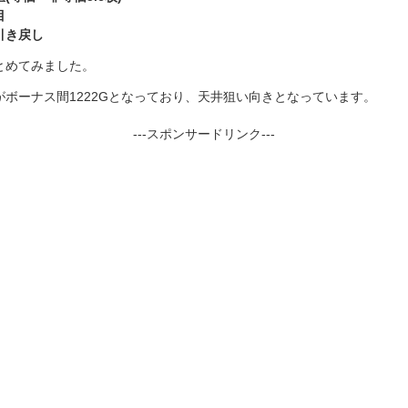
目
引き戻し
とめてみました。
がボーナス間1222Gとなっており、天井狙い向きとなっています。
---スポンサードリンク---