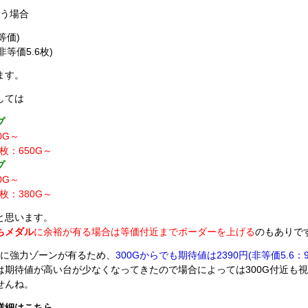
狙う場合
等価)
非等価5.6枚)
ます。
しては
プ
0G～
枚：650G～
プ
0G～
枚：380G～
と思います。
ちメダル
に余裕が有る場合は等価付近までボーダーを上げる
のもありです
非常に強力ゾーンが有るため、
300Gからでも期待値は2390円(非等価5.6：
は期待値が高い台が少なくなってきたので場合によっては300G付近も
せんね。
詳細はこちら