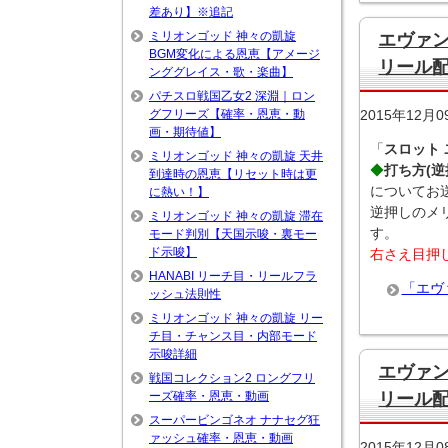
差あり】※追記
ミリオンゴッド 神々の凱旋
エヴァン
BGM変化による恩恵【アメージ
リール
ンググレイス・歌・楽曲】
パチスロ戦国乙女2 深淵｜ロン
2015年12月0
グフリーズ【確率・恩恵・動
画・期待値】
「
スロット
ミリオンゴッド 神々の凱旋 天井
◆
打ち方(
到達時の恩恵【リセット時は更
についてお
に熱い！】
逆押しのメ
ミリオンゴッド 神々の凱旋 滞在
す。
モード判別【天国示唆・裏モー
ド示唆】
右さえ目押
HANABI リーチ目・リールフラ
「エヴ
ッシュ法則性
ミリオンゴッド 神々の凱旋 リー
チ目・チャンス目・内部モード
示唆詳細
エヴァン
戦国コレクション2 ロングフリ
リール配
ーズ確率・恩恵・動画
スーパービンゴネオ ナナセグ狂
ァッシュ確率・恩恵・動画
2015年12月0