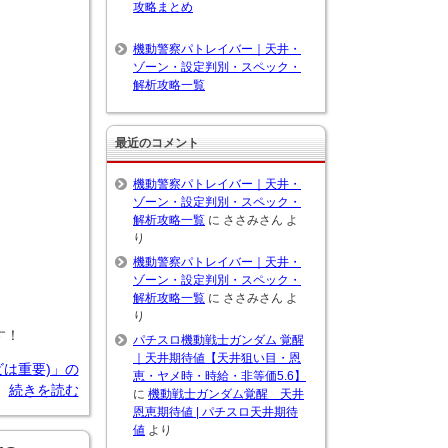
攻略まとめ
機動警察パトレイバー｜天井・
ゾーン・設定判別・スペック・
解析攻略一覧
最近のコメント
機動警察パトレイバー｜天井・
ゾーン・設定判別・スペック・
解析攻略一覧
に
ささみさん
よ
り
機動警察パトレイバー｜天井・
ゾーン・設定判別・スペック・
解析攻略一覧
に
ささみさん
よ
り
す！
パチスロ機動戦士ガンダム 覚醒
｜天井期待値【天井狙い目・恩
は重要)」の
恵・ヤメ時・時給・非等価5.6】
続きを読む
に
機動戦士ガンダム覚醒 天井
恩恵期待値 | パチスロ天井期待
値
より