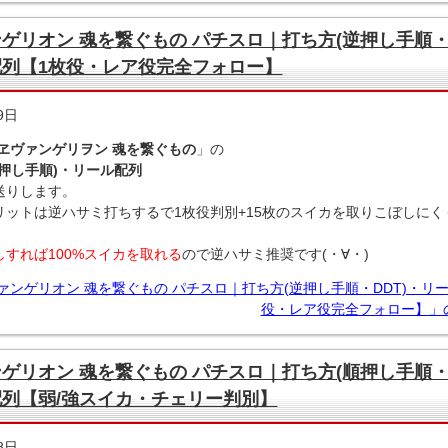
ゲリオン 魂を繋ぐもの パチスロ｜打ち方(逆押し手順・D
配列【1枚役・レア役完全フォロー】
9日
 ヱヴァンゲリヲン 魂を繋ぐもの
」の
逆押し手順)・リール配列
送りします。
リットは逆ハサミ打ちするで1枚役判別+15枚のスイカを取りこぼしにく
しすれば100%スイカを取れる
ので逆ハサミ推奨です(・∀・)
ァンゲリオン 魂を繋ぐもの パチスロ｜打ち方(逆押し手順・DDT)・リ
役・レア役完全フォロー】」
ゲリオン 魂を繋ぐもの パチスロ｜打ち方(順押し手順・D
列【弱/強スイカ・チェリー判別】
8日