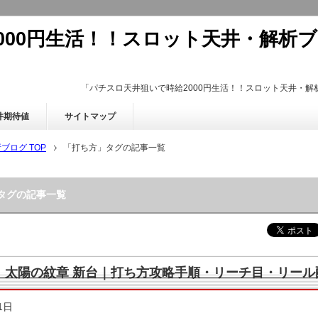
000円生活！！スロット天井・解析
「パチスロ天井狙いで時給2000円生活！！スロット天井・
井期待値
サイトマップ
ログ TOP
「打ち方」タグの記事一覧
タグの記事一覧
 太陽の紋章 新台｜打ち方攻略手順・リーチ目・リール
1日