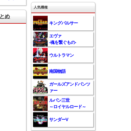
人気機種
とめ
キングパルサー
エヴァ
-魂を繋ぐもの-
ウルトラマン
南国物語
ガールズアンドパンツ
ァー
ルパン三世
～ロイヤルロード～
サンダーV