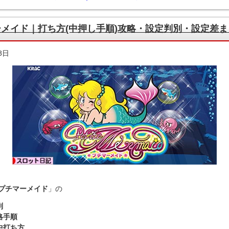
メイド｜打ち方(中押し手順)攻略・設定判別・設定差ま
8日
 プチマーメイド
」の
列
略手順
中打ち方