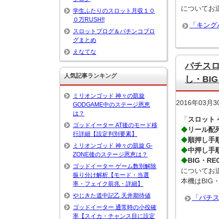
についてお
学生ふたりのスロット月収１０
０万RUSH!!
「キング
スロットブログ＆パチンコブロ
グまとめ
えなてな
パチス
人気記事ランキング
し・BIG
ミリオンゴッド 神々の凱旋
2016年03月3
GODGAME中のステージ恩恵
は？
「
スロット
ゴッドイーター AT後のモード移
◆
リール配
行詳細【設定判別要素】
◆
順押し手
ミリオンゴッド 神々の凱旋 G-
◆
中押し手
ZONE後のステージ恩恵は？
◆
BIG・R
ゴッドイーター ゲーム数別解除
についてお
振り分け解析【モード・当選
本機はBIG
率・フェイク前兆・詳細】
やじきた道中記乙 天井期待値
「パチス
ゴッドイーター 通常時の小役確
率【スイカ・チャンス目に設定