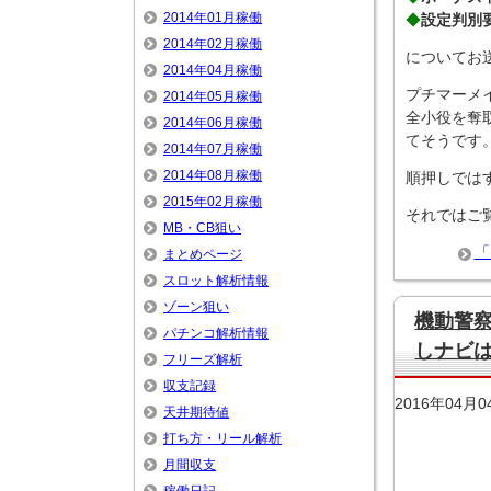
2014年01月稼働
◆
設定判別
2014年02月稼働
についてお
2014年04月稼働
プチマーメ
2014年05月稼働
全小役を奪
2014年06月稼働
てそうです
2014年07月稼働
2014年08月稼働
順押しでは
2015年02月稼働
それではご
MB・CB狙い
「
まとめページ
スロット解析情報
ゾーン狙い
機動警
パチンコ解析情報
しナビは
フリーズ解析
収支記録
2016年04月0
天井期待値
打ち方・リール解析
月間収支
稼働日記