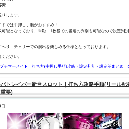
要素
送りします。
イドでは中押し手順がおすすめ！
取可能となっており、単独、1枚役での当選の判別も可能なので設定判
。
すべり、チェリーでの演出を楽しめる仕様となっております。
覧ください。
プチマーメイド｜打ち方(中押し手順)攻略・設定判別・設定差まとめ」
察パトレイバー新台スロット｜打ち方攻略手順(リール配
重要)
4日