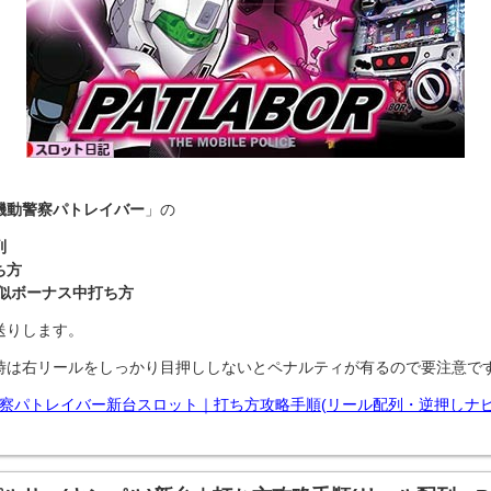
機動警察パトレイバー
」の
列
ち方
疑似ボーナス中打ち方
送りします。
時は右リールをしっかり目押ししないとペナルティが有るので要注意で
察パトレイバー新台スロット｜打ち方攻略手順(リール配列・逆押しナビ