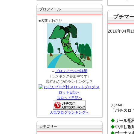
プロフィール
プチマー
■名前：わさび
2016年04月1
→
プロフィールの詳細
↓ランキング参加中です↓
現在わさびのランキングは？
スロット日記へ
(C)KitAC
「
パチスロ
人気ブログランキングへ
◆
リール配
◆
中押し攻
カテゴリー
◆
ボーナス